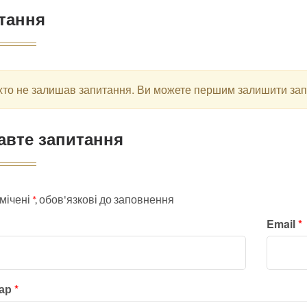
тання
хто не залишав запитання. Ви можете першим залишити за
авте запитання
мічені
*
, обов'язкові до заповнення
Email
*
тар
*