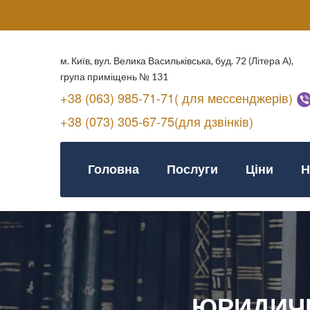
м. Київ, вул. Велика Васильківська, буд. 72 (Літера А),
група приміщень № 131
+38 (063) 985-71-71( для мессенджерів)
+38 (073) 305-67-75(для дзвінків)
Головна
Послуги
Ціни
Н
ЮРИДИЧН