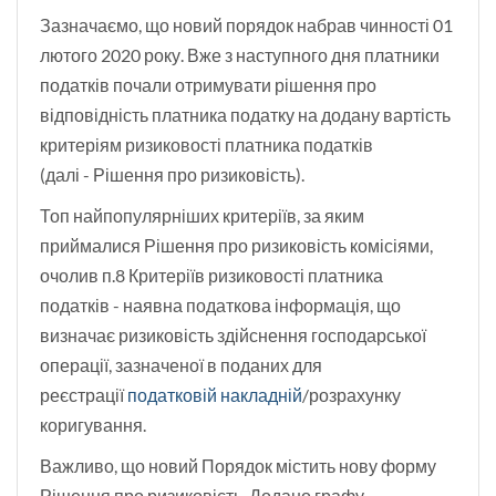
Зазначаємо, що новий порядок набрав чинності 01
лютого 2020 року. Вже з наступного дня платники
податків почали отримувати рішення про
відповідність платника податку на додану вартість
критеріям ризиковості платника податків
(далі - Рішення про ризиковість).
Топ найпопулярніших критеріїв, за яким
приймалися Рішення про ризиковість комісіями,
очолив п.8 Критеріїв ризиковості платника
податків - наявна податкова інформація, що
визначає ризиковість здійснення господарської
операції, зазначеної в поданих для
реєстрації
податковій накладній
/розрахунку
коригування.
Важливо, що новий Порядок містить нову форму
Рішення про ризиковість. Додано графу