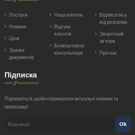
Послуги
Наші клієнти
Відписатись
від розсилки
Новини
Відгуки
клієнтів
Зворотний
Ціни
зв'язок
Безкоштовна
Зразки
консультація
Про нас
документів
Підписка
Підпишіться, щоби отримувати актуальні новини та
пропозиції
Ok