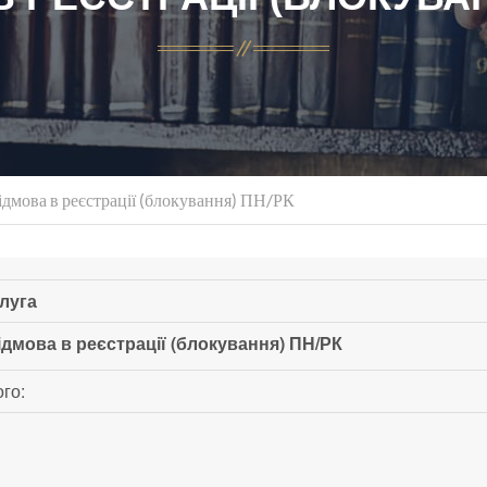
ідмова в реєстрації (блокування) ПН/РК
луга
ідмова в реєстрації (блокування) ПН/РК
го: