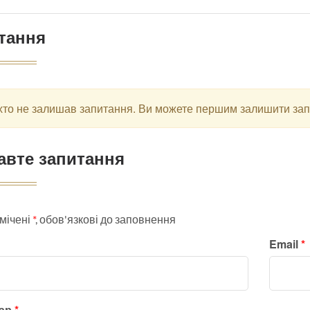
тання
хто не залишав запитання. Ви можете першим залишити за
авте запитання
мічені
*
, обов'язкові до заповнення
Email
*
тар
*