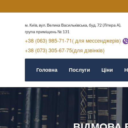
м. Київ, вул. Велика Васильківська, буд. 72 (Літера А),
група приміщень № 131
+38 (063) 985-71-71( для мессенджерів)
+38 (073) 305-67-75(для дзвінків)
Головна
Послуги
Ціни
Н
ВІДМОВА В