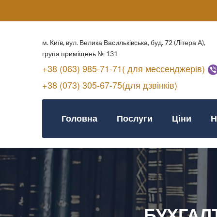
м. Київ, вул. Велика Васильківська, буд. 72 (Літера А),
група приміщень № 131
+38 (063) 985-71-71( для мессенджерів)
+38 (073) 305-67-75(для дзвінків)
Головна
Послуги
Ціни
Н
БУХГАЛ