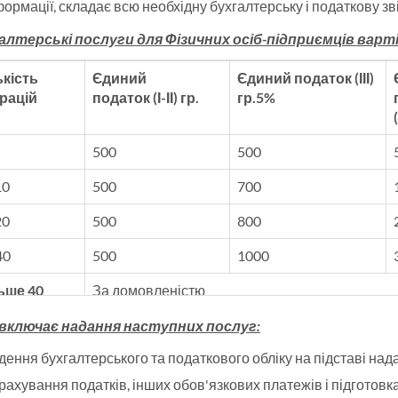
формації, складає всю необхідну бухгалтерську і податкову зв
алтерські послуги для Фізичних осіб-підприємців варті
ькість
Єдиний
Єдиний податок (ІІІ)
рацій
податок (І-ІІ) гр.
гр.5%
500
500
10
500
700
20
500
800
40
500
1000
ьше 40
За домовленістю
 включає надання наступних послуг:
дення бухгалтерського та податкового обліку на підставі на
рахування податків, інших обов'язкових платежів і підготов