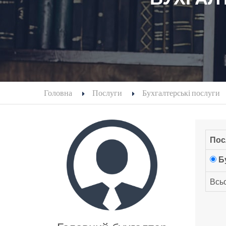
Головна
Послуги
Бухгалтерські послуги
Пос
Б
Всьо