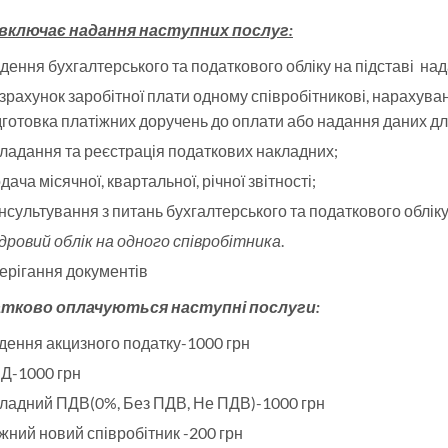
 включає надання наступних послуг:
дення бухгалтерського та податкового обліку на підставі на
зрахунок заробітної плати одному співробітникові, нарахуван
дготовка платіжних доручень до оплати або надання даних дл
ладання та реєстрація податкових накладних;
дача місячної, квартальної, річної звітності;
нсультування з питань бухгалтерського та податкового обліку
дровий облік на одного співробітника
.
ерігання документів
тково оплачуються наступні послуги:
дення акцизного податку-1000 грн
Д-1000 грн
ладний ПДВ(0%, Без ПДВ, Не ПДВ)-1000 грн
жний новий співробітник -200 грн