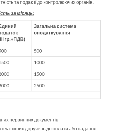
ітність та подає її до контролюючих органів.
сть за місяць:
Єдиний
Загальна система
податок
оподаткування
(ІІІ гр.+ПДВ)
500
500
1500
1000
2000
1500
3000
2500
даних первинних документів
ка платіжних доручень до оплати або надання