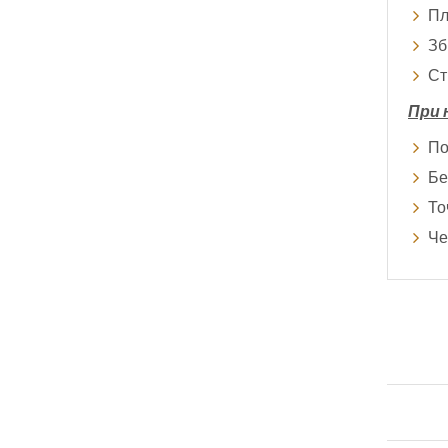
Пл
Зб
Ст
При 
По
Бе
То
Че