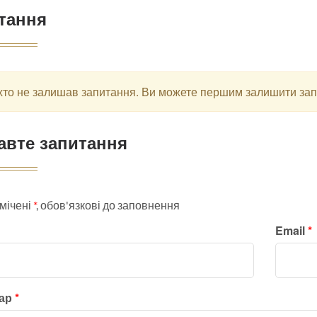
тання
хто не залишав запитання. Ви можете першим залишити за
авте запитання
мічені
*
, обов'язкові до заповнення
Email
*
тар
*