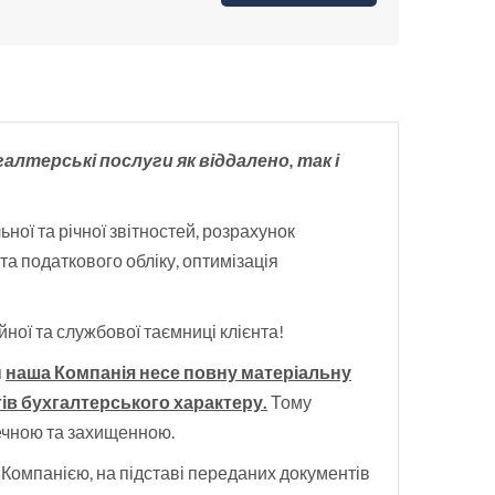
лтерські послуги як віддалено, так і
ної та річної звітностей, розрахунок
та податкового обліку, оптимізація
ної та службової таємниці клієнта!
я
наша Компанія несе повну матеріальну
тів бухгалтерського характеру.
Тому
печною та захищенною.
Компанією, на підставі переданих документів