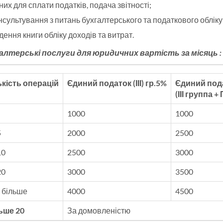
них для сплати податків, подача звітності;
нсультування з питань бухгалтерського та податкового обліку
дення книги обліку доходів та витрат.
алтерські послуги для юридичних вартість за місяць :
ькість операцій
Єдиний податок (ІІІ) гр.5%
Єдиний под
(ІІІ группа +
1000
1000
5
2000
2500
10
2500
3000
20
3000
3500
и більше
4000
4500
ьше 20
За домовленістю