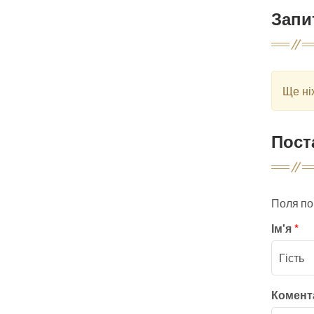
Запи
Ще ні
Пост
Поля по
Ім'я
*
Комен