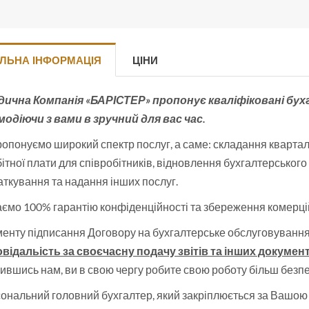
ЛЬНА ІНФОРМАЦІЯ
ЦІНИ
ична Компанія «БАРІСТЕР» пропонує кваліфіковані бухга
модіючи з вами в зручний для вас час.
опонуємо широкий спектр послуг, а саме: складання кварталь
ітної плати для співробітників, відновлення бухгалтерського 
ткування та надання інших послуг.
ємо 100% гарантію конфіденційності та збереження комерцій
менту підписання Договору на бухгалтерське обслуговуванн
овідальість за своєчасну подачу звітів та інших докумен
ившись нам, ви в свою чергу робите свою роботу більш без
нальний головний бухгалтер, який закріплюється за Вашою 