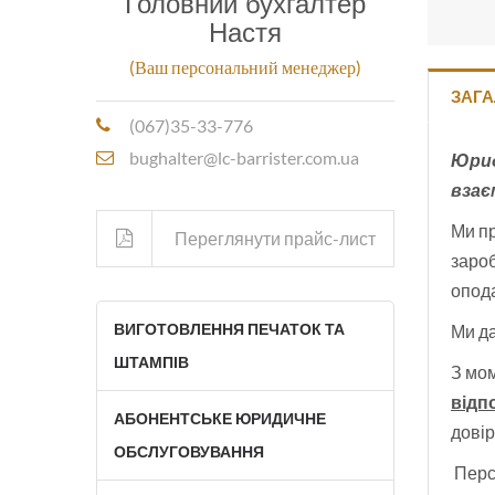
Головний бухгалтер
Настя
(Ваш персональний менеджер)
ЗАГА
(067)35-33-776
bughalter@lc-barrister.com.ua
Юрид
взає
Ми пр
Переглянути прайс-лист
зароб
опода
ВИГОТОВЛЕННЯ ПЕЧАТОК ТА
Ми да
ШТАМПІВ
З мо
відп
АБОНЕНТСЬКЕ ЮРИДИЧНЕ
довір
ОБСЛУГОВУВАННЯ
Персо