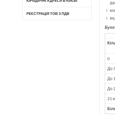
ЮРИДИЧНІ АДРЕСИ В КИЄВІ
да
ко
РЕЄСТРАЦІЯ ТОВ З ПДВ
ве
Бухг
Кіл
0
До 
До 
До 
21 
Біл