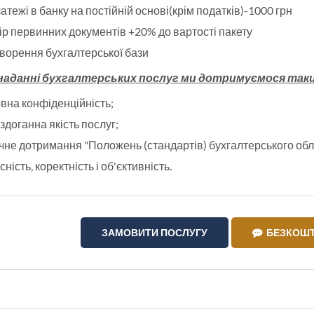
атежі в банку на постійній основі(крім податків)-1000 грн
ір первинних документів +20% до вартості пакету
ворення бухгалтерської бази
наданні бухгалтерських послуг ми дотримуємося таки
вна конфіденційність;
здоганна якість послуг;
чне дотримання "Положень (стандартів) бухгалтерського облі
сність, коректність і об'єктивність.
ЗАМОВИТИ ПОСЛУГУ
БЕЗКОШТ