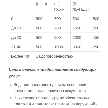
(І-ІІ) гр.
(ІІІ)
(ІІІ
гр.5%
гр.+НДС)
0
500
500
500
500
До 10
500
700
1500
1000
До 20
500
800
2000
1500
21-40
500
1000
3000
2500
Более 40
За договоренностью
Цена включает предоставление следующих
услуг:
Ведение налогового учета на основании
предоставленых первичных документов ;
Начисление налогов, других обязательных
платежей и подготовка платежных поручений к