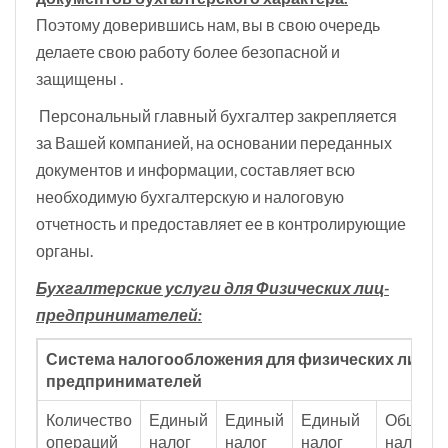
Поэтому доверившись нам, вы в свою очередь
делаете свою работу более безопасной и
защищены .
Персональный главный бухгалтер закрепляется
за Вашей компанией, на основании переданных
документов и информации, составляет всю
необходимую бухгалтерскую и налоговую
отчетность и предоставляет ее в контролирующие
органы.
Бухгалтерские услуги для Физических лиц-
предпринимателей:
Система налогообложения для физических лиц
предпринимателей
Количество
Единый
Единый
Единый
Общая с
операций
налог
налог
налог
налогоо