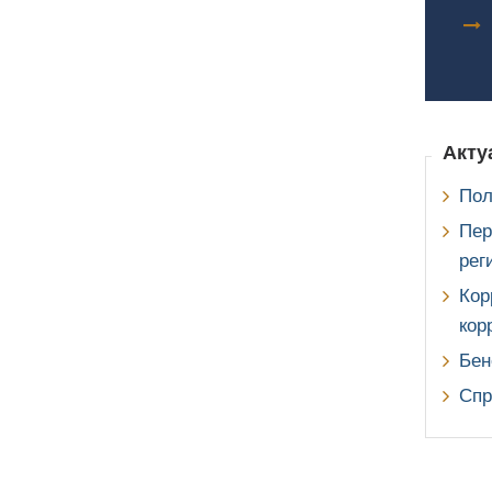
Акту
Пол
Пер
рег
Кор
кор
Бе
Спр