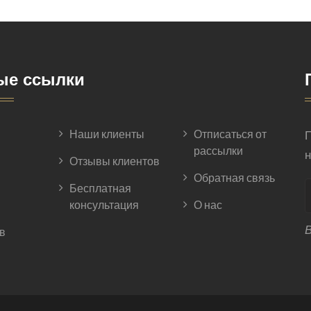
ые ссылки
Наши клиенты
Отписаться от
П
рассылки
н
Отзывы клиентов
Обратная связь
Бесплатная
консультация
О нас
В
в