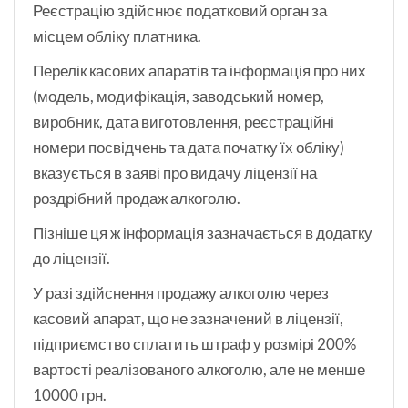
Реєстрацію здійснює податковий орган за
місцем обліку платника.
Перелік касових апаратів та інформація про них
(модель, модифікація, заводський номер,
виробник, дата виготовлення, реєстраційні
номери посвідчень та дата початку їх обліку)
вказується в заяві про видачу ліцензії на
роздрібний продаж алкоголю.
Пізніше ця ж інформація зазначається в додатку
до ліцензії.
У разі здійснення продажу алкоголю через
касовий апарат, що не зазначений в ліцензії,
підприємство сплатить штраф у розмірі 200%
вартості реалізованого алкоголю, але не менше
10000 грн.