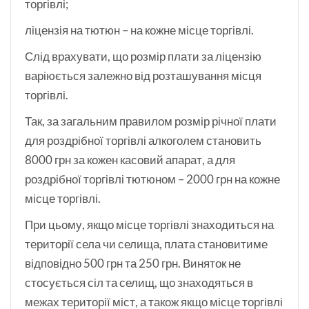
торгівлі;
ліцензія на тютюн – на кожне місце торгівлі.
Слід врахувати, що розмір плати за ліцензію
варіюється залежно від розташування місця
торгівлі.
Так, за загальним правилом розмір річної плати
для роздрібної торгівлі алкоголем становить
8000 грн за кожен касовий апарат, а для
роздрібної торгівлі тютюном – 2000 грн на кожне
місце торгівлі.
При цьому, якщо місце торгівлі знаходиться на
території села чи селища, плата становитиме
відповідно 500 грн та 250 грн. Виняток не
стосується сіл та селищ, що знаходяться в
межах території міст, а також якщо місце торгівлі