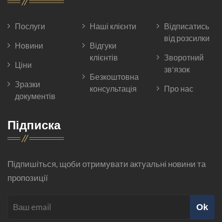
Послуги
Наші клієнти
Відписатись
від розсилки
Новини
Відгуки
клієнтів
Зворотний
Ціни
зв'язок
Безкоштовна
Зразки
консультація
Про нас
документів
Підписка
Підпишіться, щоби отримувати актуальні новини та
пропозиції
Ok