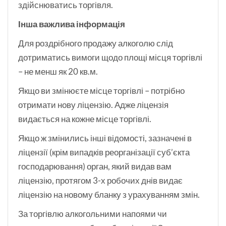
здійснюватись торгівля.
Інша важлива інформація
Для роздрібного продажу алкоголю слід
дотриматись вимоги щодо площі місця торгівлі
– не менш як 20 кв.м.
Якщо ви змінюєте місце торгівлі – потрібно
отримати нову ліцензію. Адже ліцензія
видається на кожне місце торгівлі.
Якщо ж змінились інші відомості, зазначені в
ліцензії (крім випадків реорганізації суб’єкта
господарювання) орган, який видав вам
ліцензію, протягом 3-х робочих днів видає
ліцензію на новому бланку з урахуванням змін.
За торгівлю алкогольними напоями чи