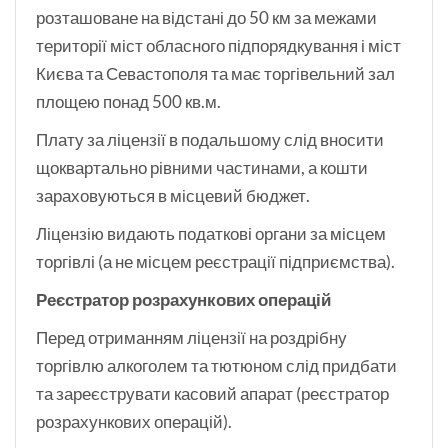
розташоване на відстані до 50 км за межами
території міст обласного підпорядкування і міст
Києва та Севастополя та має торгівельний зал
площею понад 500 кв.м.
Плату за ліцензії в подальшому слід вносити
щоквартально рівними частинами, а кошти
зараховуються в місцевий бюджет.
Ліцензію видають податкові органи за місцем
торгівлі (а не місцем реєстрації підприємства).
Реєстратор розрахункових операцій
Перед отриманням ліцензії на роздрібну
торгівлю алкоголем та тютюном слід придбати
та зареєструвати касовий апарат (реєстратор
розрахункових операцій).