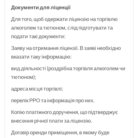
Документи для ліценції
Для того, щоб одержати ліцензію на торгівлю
алкоголем та тютюном, слід підготувати та
подати такі документи:
Заяву на отримання ліцензії. В заяві необхідно
вказати таку інформацію:
вид діяльності (роздрібна торгівля алкоголем чи
тютюном);
адреса місця торгівлі;
перелік РРО та інформація про них.
Копію платіжного доручення, що підтверджує
внесення річної плати за ліцензію.
Договір оренди приміщення, в якому буде