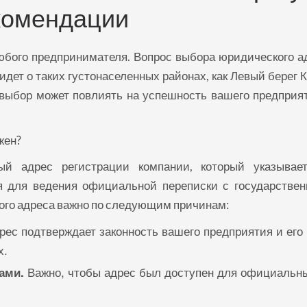
комендации
юбого предпринимателя. Вопрос выбора юридического а
идет о таких густонаселенных районах, как Левый берег К
выбор может повлиять на успешность вашего предприят
жен?
й адрес регистрации компании, который указывае
ся для ведения официальной переписки с государстве
ого адреса важно по следующим причинам:
ес подтверждает законность вашего предприятия и его
х.
Важно, чтобы адрес был доступен для официальн
ами.