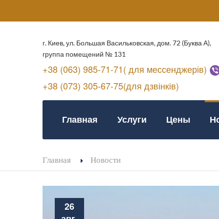
г. Киев, ул. Большая Васильковская, дом. 72 (Буква А),
группа помещений № 131
+38 (063) 985-71-71( для мессенджерів)
+38 (073) 305-67-75(для дзвінків)
Главная
Услуги
Цены
Н
Главная
Новости
26
авг.