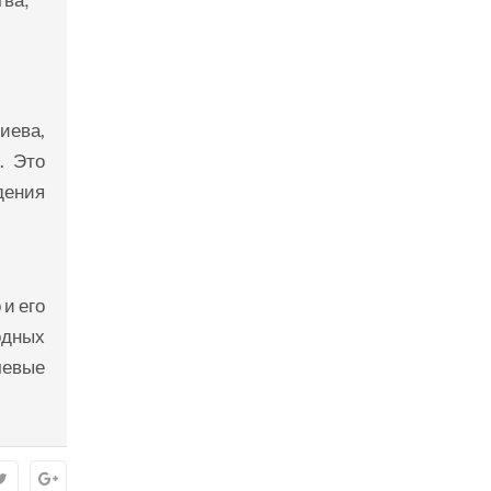
иева,
. Это
дения
 и его
одных
чевые