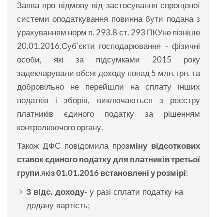
Заява про відмову від застосування спрощеної
системи оподаткування повинна бути подана з
урахуванням норм п. 293.8 ст. 293 ПКУне пізніше
20.01.2016.Суб'єкти господарювання - фізичні
особи, які за підсумками 2015 року
задекларували обсяг доходу понад 5 млн. грн. та
добровільно не перейшли на сплату інших
податків і зборів, виключаються з реєстру
платників єдиного податку за рішенням
контролюючого органу.
Також ДФС повідомила про
зміну відсоткових
ставок єдиного податку для платників третьої
групи
,які
з 01.01.2016 встановлені у розмірі
:
- у разі сплати податку на
3 відс. доходу
додану вартість;