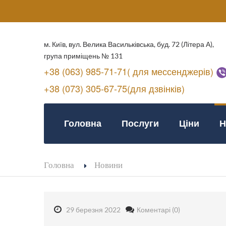
м. Київ, вул. Велика Васильківська, буд. 72 (Літера А),
група приміщень № 131
+38 (063) 985-71-71( для мессенджерів)
+38 (073) 305-67-75(для дзвінків)
Головна
Послуги
Ціни
Н
Головна
Новини
29 березня 2022
Коментарі (0)