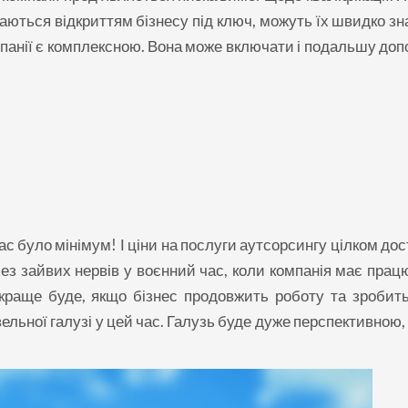
маються відкриттям бізнесу під ключ, можуть їх швидко зн
омпанії є комплексною. Вона може включати і подальшу до
с було мінімум! І ціни на послуги аутсорсингу цілком дос
з зайвих нервів у воєнний час, коли компанія має прац
йкраще буде, якщо бізнес продовжить роботу та зробить
вельної галузі у цей час. Галузь буде дуже перспективною