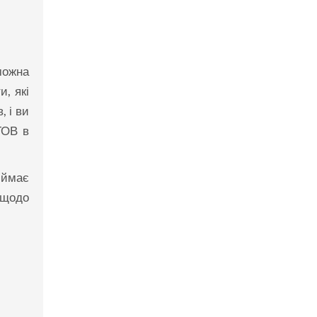
можна
, які
, і ви
ТОВ в
иймає
 щодо