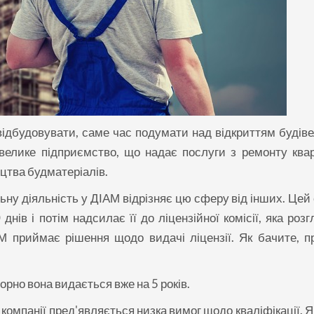
 відбудовувати, саме час подумати над відкриттям будіве
елике підприємство, що надає послуги з ремонту квар
цтва будматеріалів.
ьну діяльність у ДІАМ відрізняє цю сферу від інших. Цей
нів і потім надсилає її до ліцензійної комісії, яка роз
М приймає рішення щодо видачі ліцензії. Як бачите, п
орно вона видається вже на 5 років.
 компанії пред'являється низка вимог щодо кваліфікації. 