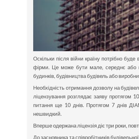
Оскільки після війни країну потрібно буде
фірми. Це може бути мале, середнє або в
будинків, будівництва будівель або виробни
Необхідність отримання дозволу на будівел
ліцензування розглядає заяву протягом 10 д
питання ще 10 днів. Протягом 7 днів ДІА
нешвидкий.
Вперше одержана ліцензія діє три роки, повт
До засновника та співробітників будівельної