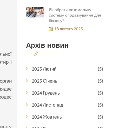
Як обрати оптимальну
систему оподаткування для
бізнесу?
18 лютого 2025
Архів новин
льної
тир і
2025 Лютий
(5)
 орган
2025 Січень
(5)
глядає
2024 Грудень
(5)
роцес
2024 Листопад
(5)
2024 Жовтень
(5)
Якщо у