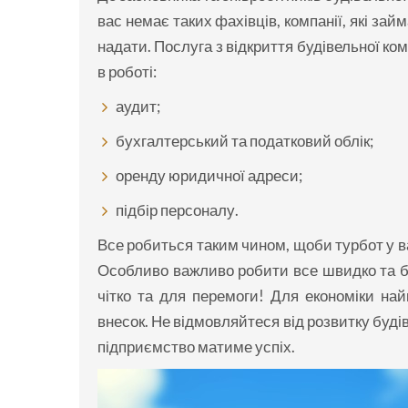
вас немає таких фахівців, компанії, які зай
надати. Послуга з відкриття будівельної к
в роботі:
аудит;
бухгалтерський та податковий облік;
оренду юридичної адреси;
підбір персоналу.
Все робиться таким чином, щоби турбот у ва
Особливо важливо робити все швидко та бе
чітко та для перемоги! Для економіки на
внесок. Не відмовляйтеся від розвитку буді
підприємство матиме успіх.