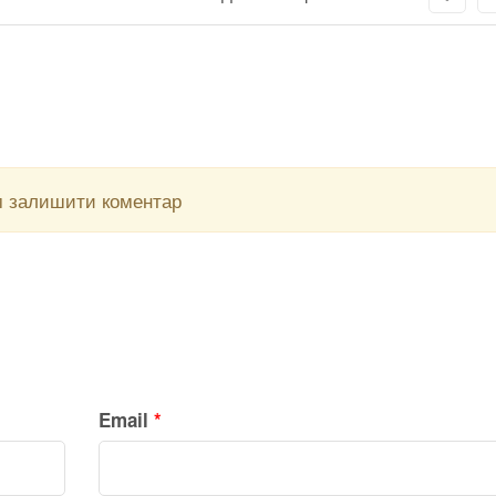
м залишити коментар
Email
*