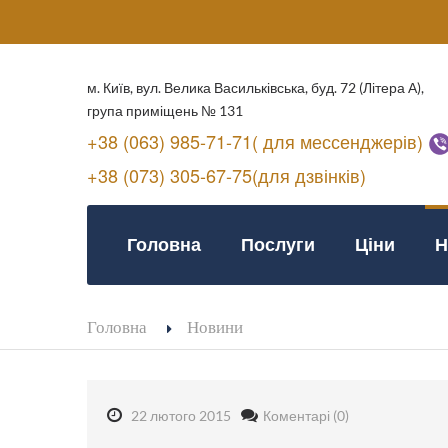
м. Київ, вул. Велика Васильківська, буд. 72 (Літера А),
група приміщень № 131
+38 (063) 985-71-71( для мессенджерів)
+38 (073) 305-67-75(для дзвінків)
Головна
Послуги
Ціни
Н
Головна
Новини
22 лютого 2015
Коментарі (0)