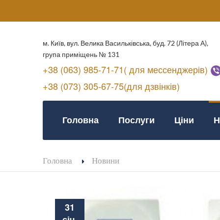
м. Київ, вул. Велика Васильківська, буд. 72 (Літера А),
група приміщень № 131
+38 (063) 985-71-71( для мессенджерів)
+38 (073) 305-67-75(для дзвінків)
Головна
Послуги
Ціни
Н
Головна
Новини
31
січ.