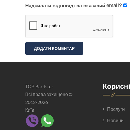
Надсилати відповіді на вказаний email?
Корисн
ТОВ Barrister
Всі права захищено ©
2012-2026
Послуги
Київ
Новини