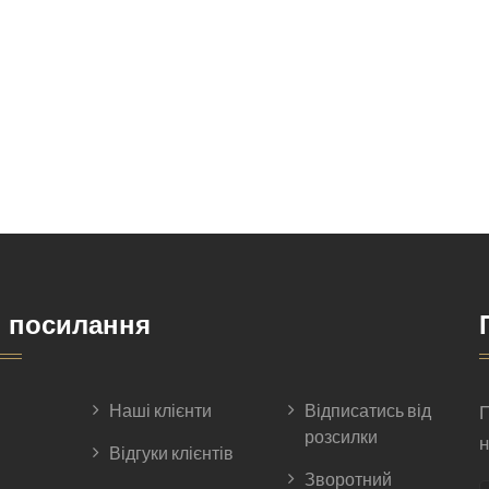
і посилання
Наші клієнти
Відписатись від
П
розсилки
н
Відгуки клієнтів
Зворотний