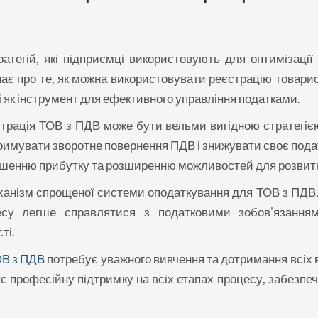
ратегій, які підприємці використовують для оптимізації 
нає про те, як можна використовувати реєстрацію товарис
і як інструмент для ефективного управління податками.
страція ТОВ з ПДВ може бути вельми вигідною стратегіє
тримувати зворотне повернення ПДВ і знижувати своє пода
льшенню прибутку та розширенню можливостей для розвит
еханізм спрощеної системи оподаткування для ТОВ з ПДВ,
су легше справлятися з податковими зобов'язання
ті.
ОВ з ПДВ
потребує уважного вивчення та дотримання всіх 
є професійну підтримку на всіх етапах процесу, забезпе