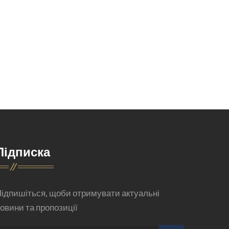
Підписка
ідпишіться, щоби отримувати актуальні
овини та пропозиції