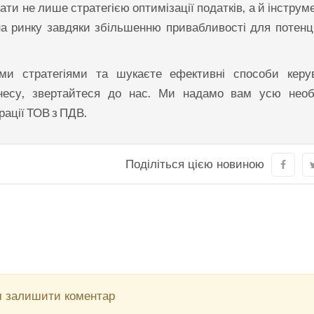
ати не лише стратегією оптимізації податків, а й інстру
а ринку завдяки збільшенню привабливості для потенц
ими стратегіями та шукаєте ефективні способи керу
знесу, звертайтеся до нас. Ми надамо вам усю необ
рації ТОВ з ПДВ.
Поділіться цією новиною
м залишити коментар