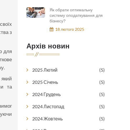
Як обрати оптимальну
систему оподаткування для
бізнесу?
своїх
18 лютого 2025
тва з
Архів новин
ю для
ткове
ку.
2025 Лютий
(5)
 який
2025 Січень
(5)
ми та
2024 Грудень
(5)
вимог
2024 Листопад
(5)
чуючи
2024 Жовтень
(5)