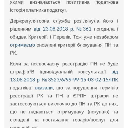
якими визначається позитивна податкова
історія платника податку».
Держрегуляторна служба розглянула його і
рішенням
від 23.08.2018 р. №361
погодила і
обидва Критерії, і Перелік. Тож уже незабаром
отримаємо
оновлені критерії блокування ПН та
РК.
Коли за несвоєчасну реєстрацію ПН не буде
штрафів?В індивідуальній консультації
від
13.08.2018 р. №3523/6/99-99-15-03-02-15/ІПК
податківці
вказали
, що за порушення термінів
реєстрації РК та ПН в ЄРПН штрафи не
застосовуються виключно до ПН та РК до них,
що не надаються отримувачу (покупцю) та
складені на постачання товарів/послуг для
операцій, які: