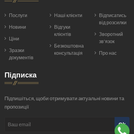
Послуги
Наші клієнти
Відписатись
від розсилки
Новини
Відгуки
клієнтів
Зворотний
Ціни
зв'язок
Безкоштовна
Зразки
консультація
Про нас
документів
Підписка
Підпишіться, щоби отримувати актуальні новини та
пропозиції
Ok