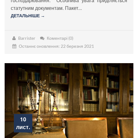
господарювання. Особлива увага приділяється
статутним документам. Пакет...
ДЕТАЛЬНІШЕ →
Barrister
Коментарі (0)
Останнє оновлення: 22 березня 2021
10
лист.