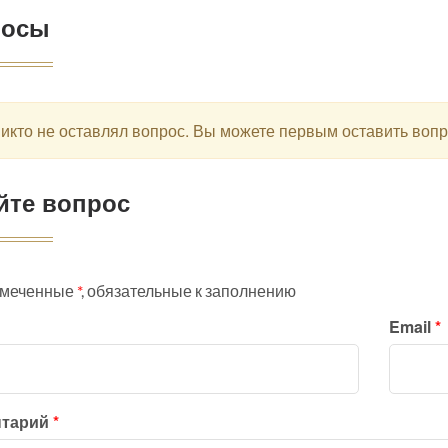
росы
икто не оставлял вопрос. Вы можете первым оставить воп
йте вопрос
омеченные
*
, обязательные к заполнению
Email
*
нтарий
*