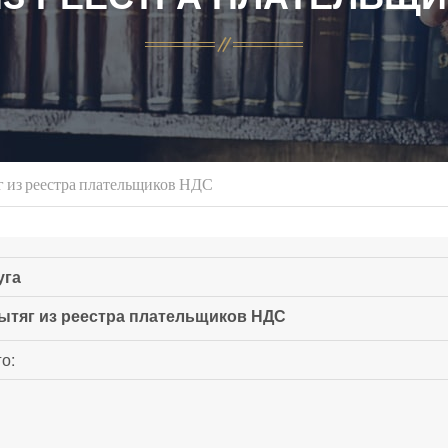
 из реестра плательщиков НДС
уга
ытяг из реестра плательщиков НДС
о: