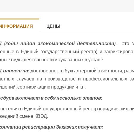
 ИНФОРМАЦИЯ
ЦЕНЫ
 (коды видов экономической деятельности)
- это з
сенные в Единый государственный реестр) и зафиксирова
ные виды деятельности из указанных в уставе.
 влияет на:
достоверность бухгалтерской отчётности, раз
астных случаев на производстве и профессиональных з
шений, сертификацию продукции и т.п.
едура включает в себя несколько этапов:
нимателей
ведений смене КВЭД.
кончании регистрации Заказчик получает: