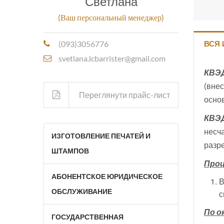
Светлана
(Ваш персональный менеджер)
ВСЯ
(093)3056776
svetlana.lcbarrister@gmail.com
КВЭД
(вне
Переглянути прайс-лист
основ
КВЭД
несч
ИЗГОТОВЛЕНИЕ ПЕЧАТЕЙ И
разре
ШТАМПОВ
Проц
АБОНЕНТСКОЕ ЮРИДИЧЕСКОЕ
Внесения в Единый государственный реестр юридических лиц и физических лиц-предпри
ОБСЛУЖИВАНИЕ
с
По о
ГОСУДАРСТВЕННАЯ