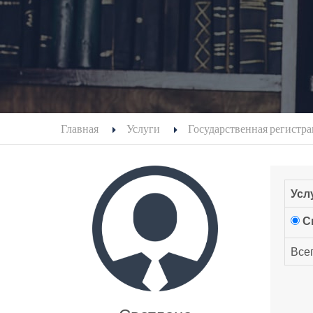
Главная
Услуги
Государственная регистр
Усл
С
Всег