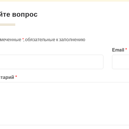
йте вопрос
омеченные
*
, обязательные к заполнению
Email
*
нтарий
*