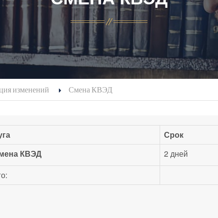
ация изменений
Смена КВЭД
уга
Срок
мена КВЭД
2 дней
о: