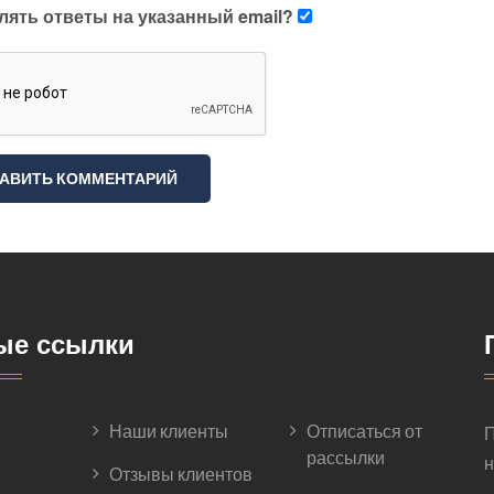
лять ответы на указанный email?
ые ссылки
Наши клиенты
Отписаться от
П
рассылки
н
Отзывы клиентов