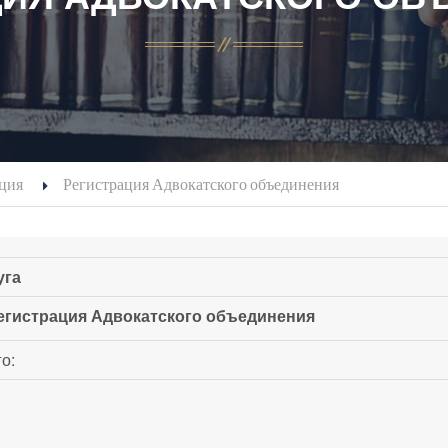
ация
Регистрация Адвокатского объединения
уга
егистрация Адвокатского объединения
о: