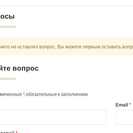
росы
икто не оставлял вопрос. Вы можете первым оставить воп
йте вопрос
омеченные
*
, обязательные к заполнению
Email
*
нтарий
*