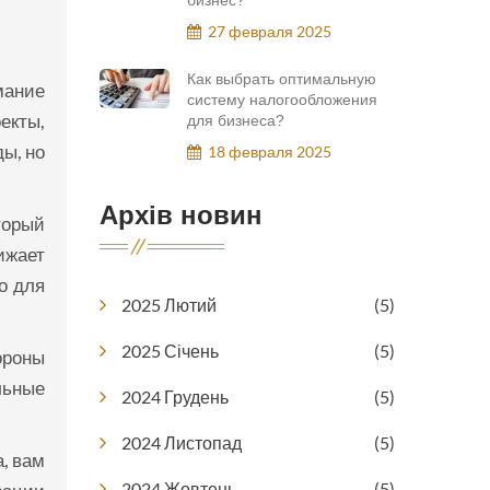
бизнес?
27 февраля 2025
Как выбрать оптимальную
мание
систему налогообложения
екты,
для бизнеса?
ы, но
18 февраля 2025
Архів новин
торый
ижает
о для
2025 Лютий
(5)
2025 Січень
(5)
ороны
льные
2024 Грудень
(5)
2024 Листопад
(5)
а, вам
2024 Жовтень
(5)