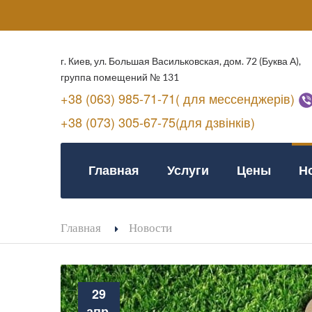
г. Киев, ул. Большая Васильковская, дом. 72 (Буква А),
группа помещений № 131
+38 (063) 985-71-71( для мессенджерів)
+38 (073) 305-67-75(для дзвінків)
Главная
Услуги
Цены
Н
Главная
Новости
29
апр.