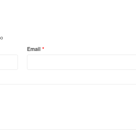
ию
Email
*